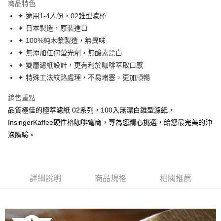
商品特色
Apple Pay
✦ 適用1-4人份，02錐型濾杯
✦ 日本製造，原裝進口
街口支付
✦ 100%純木漿製造，無異味
悠遊付
✦ 無添加任何螢光劑，無酸素漂白
✦ 雙層濾紙設計，更有利於咖啡萃取口感
Google Pay
✦ 特殊工法紋路處理，不易堵塞，更加順暢
全盈+PAY
銷售重點
AFTEE先享後付
品質極佳的極萃濾紙 02系列，100入無漂白錐型濾紙，
相關說明
InsingerKaffee硬性格咖啡電商，專為您精心挑選，給您最完美的沖
【關於「AFTEE先享後付」】
泡體驗。
Hami Point
AFTEE先享後付是「在收到商品之後才付款」的支付方式。 讓您購物簡單
便利好安心！
相關說明
１．簡單：不需註冊會員、不需綁卡、不需儲值。
「Hami Point」為中華電信所提供之點數服務，可於會員專區綁定中華電信
２．便利：只要手機號碼，簡訊認證，即可結帳。
ATM付款
會員帳號後，即可在購物車使用 Hami Point 折抵消費金額 (1點等於1元)。
３．安心：先確認商品／服務後，再付款。
詳細說明
商品規格
相關推薦
運送方式
【「AFTEE先享後付」結帳流程】
１．於結帳方式選擇「AFTEE先享後付」後，將跳轉至「AFTEE先享後付」
全家《咖啡豆》
結帳頁面，進行簡訊認證並確認金額後，即可完成結帳。
２．訂單成立數日內，您將收到繳費通知簡訊。
每筆NT$60，滿NT$1,000(含以上)免運費