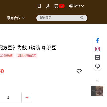
0
TWD
廠商合作
配方豆》內斂 1磅裝 咖啡豆
1,000免運
國家/地區配送
50