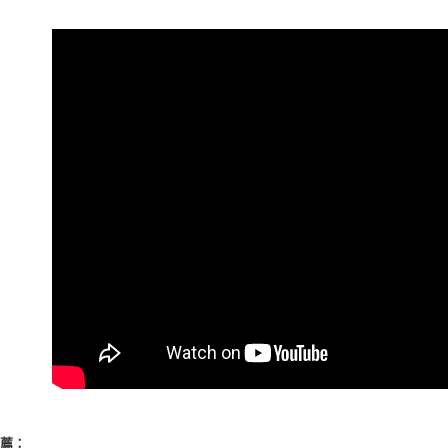
郵局-無法
２．關於
https://aft
每筆NT$8
３．未成
「AFTE
付款後來
任。
免運費
４．使用「
即時審查
國際配送(
結果請求
５．嚴禁
形，恩沛
動。
推薦：