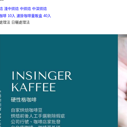
焙 淺中烘焙
中烘焙
中深烘焙
咖啡 10入
濾掛咖啡量販盒 40入
處理法 日曬處理法