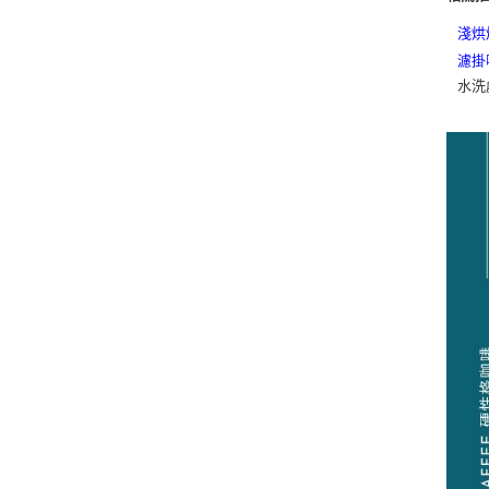
淺烘
濾掛
水洗