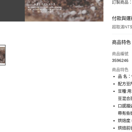
訂製商品：
付款與運
超取滿NT$
付款方式
商品特色
信用卡一
商品編號
3596246
超商取貨
商品特色
LINE Pay
品 名
配方豆
Apple Pay
豆種:
街口支付
豆混合
口感描
悠遊付
帶有些
全盈+PAY
烘焙度
烘焙前
AFTEE先