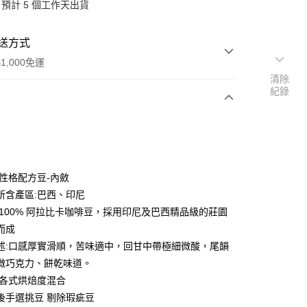
預計 5 個工作天出貨
送方式
1,000免運
清除
紀錄
次付款
付款
：性格配方豆-內斂
所含產區:巴西、印尼
用100% 阿拉比卡咖啡豆，採用印尼及巴西精品級的莊園
而成
述:口感厚實滑順，苦味適中，回甘中帶極細微酸，尾韻
微巧克力、餅乾味道。
:各式烘焙度混合
後手選挑豆 剔除瑕疵豆
享後付