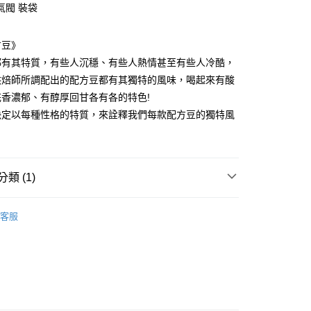
氣閥 裝袋
FTEE先享後付」】
t
先享後付是「在收到商品之後才付款」的支付方式。 讓您購物簡單
方豆》
心！
：不需註冊會員、不需綁卡、不需儲值。
都有其特質，有些人沉穩、有些人熱情甚至有些人冷酷，
 Point」為中華電信所提供之點數服務，可於會員專區綁定中華電
：只要手機號碼，簡訊認證，即可結帳。
，即可在購物車使用 Hami Point 折抵消費金額 (1點等於1
烘焙師所調配出的配方豆都有其獨特的風味，喝起來有酸
：先確認商品／服務後，再付款。
花香濃郁、有醇厚回甘各有各的特色!
EE先享後付」結帳流程】
決定以每種性格的特質，來詮釋我們每款配方豆的獨特風
方式選擇「AFTEE先享後付」後，將跳轉至「AFTEE先享後
頁面，進行簡訊認證並確認金額後，即可完成結帳。
啡豆》
成立數日內，您將收到繳費通知簡訊。
費通知簡訊後14天內，點擊此簡訊中的連結，可透過四大超商
0，滿NT$1,000(含以上)免運費
網路銀行／等多元方式進行付款，方視為交易完成。
類 (1)
：結帳手續完成當下不需立刻繳費，但若您需要取消訂單，請聯
家取貨
的店家。未經商家同意取消之訂單仍視為有效，需透過AFTEE
豆
0，滿NT$1,000(含以上)免運費
繳納相關費用。
客服
否成功請以「AFTEE先享後付 」之結帳頁面顯示為準，若有關於
啡豆》
功／繳費後需取消欲退款等相關疑問，請聯繫「AFTEE先享後
援中心」
https://netprotections.freshdesk.com/support/home
0，滿NT$1,000(含以上)免運費
項】
1取貨
恩沛科技股份有限公司提供之「AFTEE先享後付」服務完成之
0，滿NT$1,000(含以上)免運費
依本服務之必要範圍內提供個人資料，並將交易相關給付款項請
讓予恩沛科技股份有限公司。