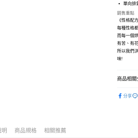
單向排
相關說明
【關於「A
銷售重點
Hami Poin
AFTEE
《性格配
便利好安
相關說明
１．簡單
每種性格
「Hami
ATM付款
２．便利
信會員帳號後
而每一個
３．安心
元)。
有苦、有
【「AFT
所以我們
運送方式
１．於結帳
味!
付」結帳
全家《咖
２．訂單
３．收到繳
每筆NT$6
／ATM／
商品相關分
※ 請注意
付款後全
絡購買商品
性格配方
每筆NT$8
先享後付
分享
※ 交易是
7-11《咖
是否繳費成
付客戶支
每筆NT$6
【注意事
付款後7-1
１．透過由
說明
商品規格
相關推薦
每筆NT$8
交易，需
求債權轉