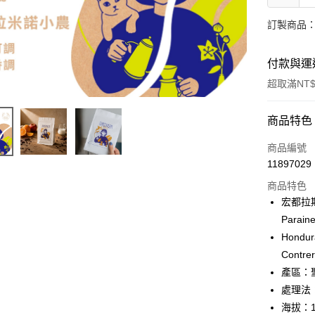
訂製商品：
付款與運
超取滿NT$
付款方式
商品特色
信用卡一
商品編號
11897029
超商取貨
商品特色
LINE Pay
宏都拉
Parain
Apple Pay
Hondur
街口支付
Contre
產區：聖塔
悠遊付
處理法
Google Pa
海拔：1