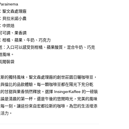
rainema
：聖文森處理廠
享後付
：貝拉米諾小農
：中烘焙
FTEE先享後付」】
t
可可調、果香調
先享後付是「在收到商品之後才付款」的支付方式。 讓您購物簡單
心！
：柑橘、蘋果、牛奶、巧克力
：不需註冊會員、不需綁卡、不需儲值。
 Point」為中華電信所提供之點數服務，可於會員專區綁定中華電
述：入口可以感受到柑橘、蘋果酸質，混合牛奶、巧克
：只要手機號碼，簡訊認證，即可結帳。
，即可在購物車使用 Hami Point 折抵消費金額 (1點等於1
：先確認商品／服務後，再付款。
甜風味。
氣閥裝袋
EE先享後付」結帳流程】
方式選擇「AFTEE先享後付」後，將跳轉至「AFTEE先享後
頁面，進行簡訊認證並確認金額後，即可完成結帳。
拉斯的獨特風味，聖文森處理廠的創世莊園日曬咖啡豆，
啡豆》
成立數日內，您將收到繳費通知簡訊。
無與倫比的品飲體驗。每一顆咖啡豆都在陽光下充分乾
費通知簡訊後14天內，點擊此簡訊中的連結，可透過四大超商
0，滿NT$1,000(含以上)免運費
網路銀行／等多元方式進行付款，方視為交易完成。
甘甜與果香悄然釋放。選擇 InsingerKaffee 的一磅裝
：結帳手續完成當下不需立刻繳費，但若您需要取消訂單，請聯
家取貨
無論是清晨的第一杯，還是午後的悠閒時光，完美的風味
的店家。未經商家同意取消之訂單仍視為有效，需透過AFTEE
0，滿NT$1,000(含以上)免運費
您每一刻。讓這份來自宏都拉斯的咖啡，為您的生活增添
繳納相關費用。
否成功請以「AFTEE先享後付 」之結帳頁面顯示為準，若有關於
與活力。
啡豆》
功／繳費後需取消欲退款等相關疑問，請聯繫「AFTEE先享後
援中心」
https://netprotections.freshdesk.com/support/home
0，滿NT$1,000(含以上)免運費