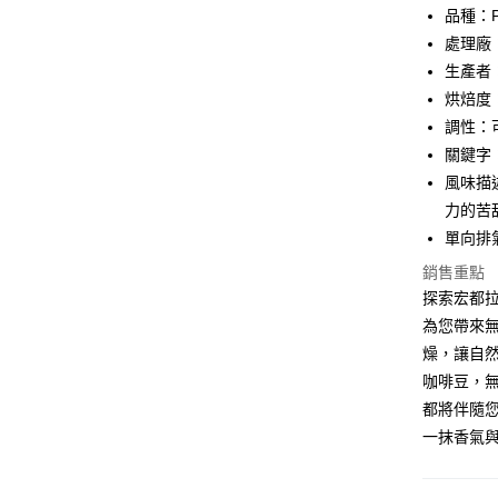
品種：Pa
全盈+PAY
處理廠
AFTEE先
生產者
相關說明
烘焙度
【關於「A
Hami Poin
調性：
AFTEE
便利好安
相關說明
關鍵字
１．簡單
「Hami
風味描
ATM付款
２．便利
信會員帳號後
３．安心
力的苦
元)。
單向排
【「AFT
運送方式
１．於結帳
銷售重點
付」結帳
探索宏都
全家《咖
２．訂單
為您帶來
３．收到繳
每筆NT$6
／ATM／
燥，讓自然的
※ 請注意
付款後全
咖啡豆，
絡購買商品
每筆NT$8
都將伴隨
先享後付
※ 交易是
一抹香氣
7-11《咖
是否繳費成
付客戶支
每筆NT$6