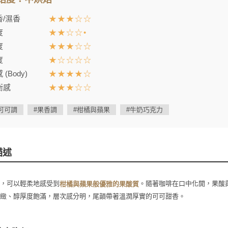
香/濕香
★★★☆☆
度
★★☆☆•
度
★★★☆☆
度
★☆☆☆☆
 (Body)
★★★★☆
衡感
★★★☆☆
可可調
#果香調
#柑橘與蘋果
#牛奶巧克力
描述
時，可以輕柔地感受到
。隨著咖啡在口中化開，果酸
柑橘與蘋果般優雅的果酸質
細緻、醇厚度飽滿，層次感分明，尾韻帶著溫潤厚實的可可甜香。