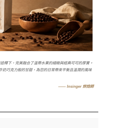
中烘焙詮釋下，完美融合了溫帶水果的細緻與經典可可的厚實。
牛奶巧克力般的甘甜，為您的日常帶來平衡且溫潤的風味
—— Insinger 烘焙師