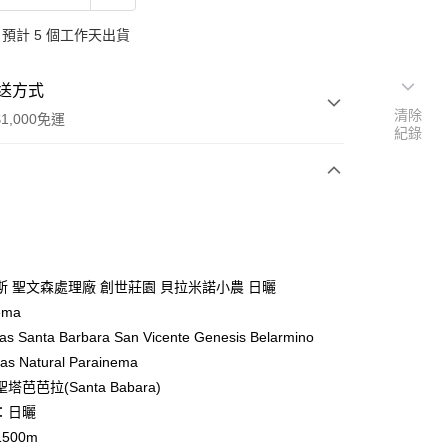
預計 5 個工作天出貨
送方式
清除
1,000免運
紀錄
次付款
付款
斯 聖文森處理廠 創世莊園 貝拉米諾小農 日曬
ema
as Santa Barbara San Vicente Genesis Belarmino
ras Natural Parainema
芭芭拉(Santa Babara)
：日曬
y
500m