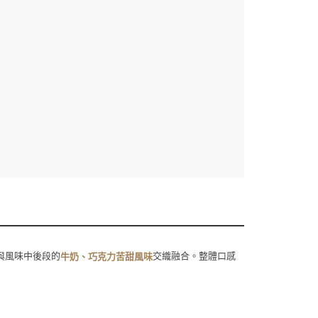
與風味中後段的
交織融合。整體口感
牛奶、巧克力苦甜風味