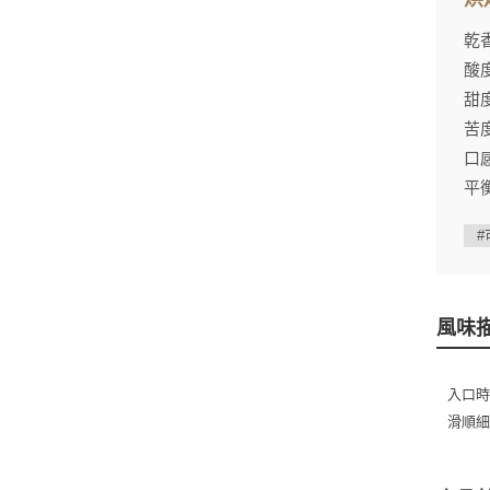
乾
酸
甜
苦
口感
平
#
風味
入口
滑順