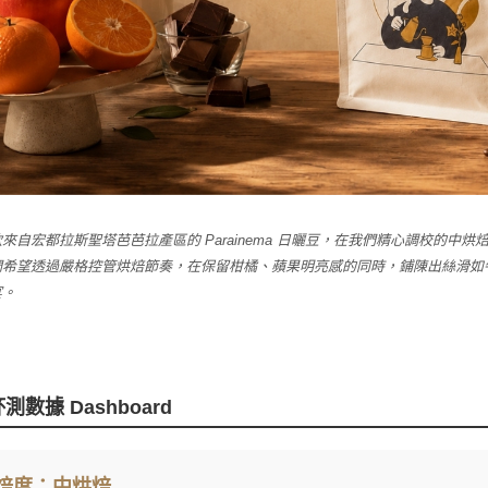
來自宏都拉斯聖塔芭芭拉產區的 Parainema 日曬豆，在我們精心調校的
們希望透過嚴格控管烘焙節奏，在保留柑橘、蘋果明亮感的同時，鋪陳出絲滑如
宴。
測數據 Dashboard
焙度：中烘焙