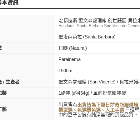
基本資訊
宏都拉斯 聖文森處理廠 創世莊園 貝拉米諾小
Honduras Santa Barbara San Vicente Genesi
聖塔芭芭拉 (Santa Barbara)
法
日曬 (Natural)
Parainema
1500m
 / 生產者
聖文森處理廠 (San Vicente) / 貝拉米
包裝
1磅裝 (約454g) / 單向排氣閥裝袋
出貨皆為
出貨皆為下單日前後新鮮烘焙
工藝
三道程
機型選、色選機色選、人工手選
中的豆子皆擁有純淨無瑕的頂級品質。