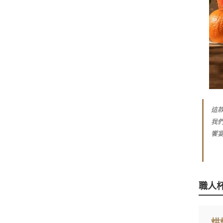
這款
我
饗
職人杯
烘