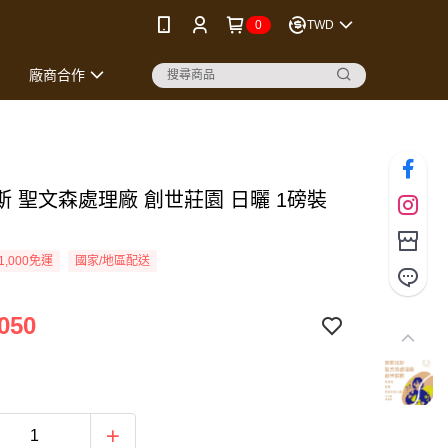
0
TWD
廠商合作
斯 聖文森處理廠 創世莊園 日曬 1磅裝
1,000免運
國家/地區配送
050