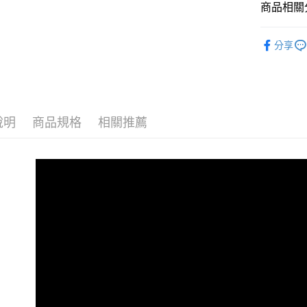
商品相關分
【注意事
付款後7-1
１．透過由
每筆NT$8
交易，需
咖啡豆
求債權轉
分享
郵局-無法
烘焙度 & 
２．關於
https://aft
每筆NT$8
烘焙度 & 
３．未成
「AFTE
付款後來
烘焙度 & 
任。
免運費
４．使用「
說明
商品規格
相關推薦
即時審查
國際配送(
結果請求
５．嚴禁
形，恩沛
動。