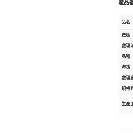
產品
品名
產區
處理
品種
海拔
處理廠
規格
生產