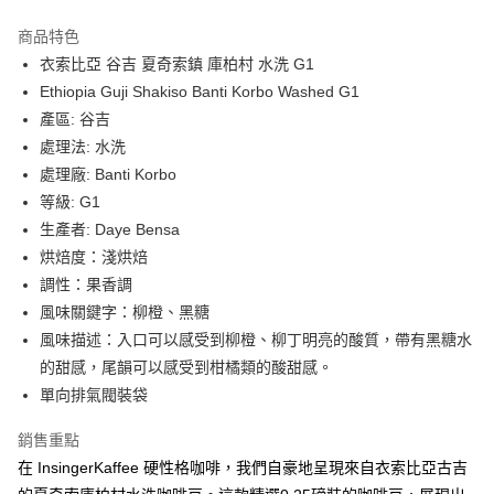
LINE Pay
商品特色
Apple Pay
衣索比亞 谷吉 夏奇索鎮 庫柏村 水洗 G1
Ethiopia Guji Shakiso Banti Korbo Washed G1
街口支付
產區: 谷吉
悠遊付
處理法: 水洗
處理廠: Banti Korbo
Google Pay
等級: G1
全盈+PAY
生產者: Daye Bensa
烘焙度：淺烘焙
AFTEE先享後付
調性：果香調
相關說明
風味關鍵字：柳橙、黑糖
【關於「AFTEE先享後付」】
Hami Point
AFTEE先享後付是「在收到商品之後才付款」的支付方式。 讓您購物簡單
風味描述：入口可以感受到柳橙、柳丁明亮的酸質，帶有黑糖水
便利好安心！
相關說明
的甜感，尾韻可以感受到柑橘類的酸甜感。
１．簡單：不需註冊會員、不需綁卡、不需儲值。
「Hami Point」為中華電信所提供之點數服務，可於會員專區綁定中華電信
２．便利：只要手機號碼，簡訊認證，即可結帳。
單向排氣閥裝袋
ATM付款
會員帳號後，即可在購物車使用 Hami Point 折抵消費金額 (1點等於1元)。
３．安心：先確認商品／服務後，再付款。
銷售重點
運送方式
【「AFTEE先享後付」結帳流程】
在 InsingerKaffee 硬性格咖啡，我們自豪地呈現來自衣索比亞古吉
１．於結帳方式選擇「AFTEE先享後付」後，將跳轉至「AFTEE先享後付」
全家《咖啡豆》
結帳頁面，進行簡訊認證並確認金額後，即可完成結帳。