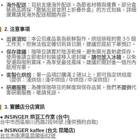
：目前支援海外配送。為節省材積與運費，部分盒
海外配送
裝商品將採「散裝出貨並附上折疊外盒」的方式包裝，詳細
運費請見海外配送相關內容。
2. 注意事項
：本公司產品皆為新鮮製作，烘焙排程約需 3-5 個
出貨須知
工作天，恕無法指定確切到貨日期，建議您提前下單預訂。
：咖啡豆請置於陰涼乾燥、避免陽光直射處保存。
保存建議
使用後請立即密封包裝或移入密封罐。
，以免
請勿放入冰箱
受潮與吸附異味。為享受最佳風味，建議於開封後一個月內
飲用完畢。
：單一品項訂購滿 2 磅以上，即可指定烘焙度
客製化烘焙
（提供：淺烘焙 / 淺中烘焙 / 中烘焙 / 中深烘焙）。
：為確保咖啡豆的鮮度與保存品質，我們
代
研磨服務
不提供
客研磨服務，敬請見諒。
3. 實體店分店資訊
● INSINGER 烘豆工作室 (台中)
台中市西區柳川西路2段96號 (僅供預約自取)
● INSINGER kaffee (台北 昆陽店)
台北市南港區昆陽街82號