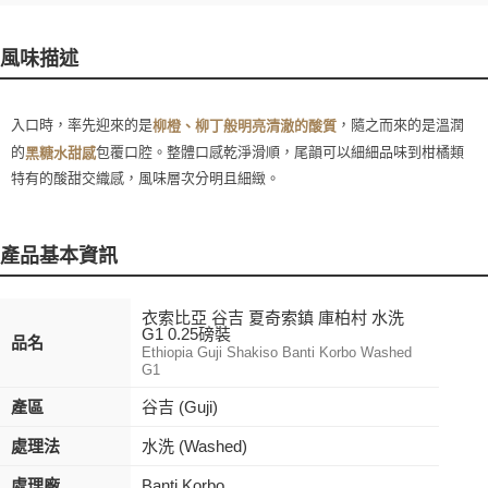
風味描述
入口時，率先迎來的是
，隨之而來的是溫潤
柳橙、柳丁般明亮清澈的酸質
的
包覆口腔。整體口感乾淨滑順，尾韻可以細細品味到柑橘類
黑糖水甜感
特有的酸甜交織感，風味層次分明且細緻。
產品基本資訊
衣索比亞 谷吉 夏奇索鎮 庫柏村 水洗
G1 0.25磅裝
品名
Ethiopia Guji Shakiso Banti Korbo Washed
G1
產區
谷吉 (Guji)
處理法
水洗 (Washed)
處理廠
Banti Korbo