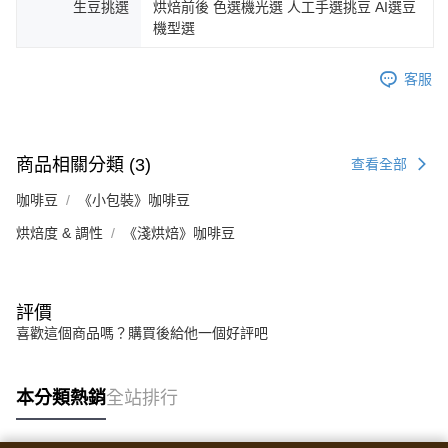
生豆挑選
烘焙前後 色選機光選 人工手選挑豆 AI選豆
機型選
客服
商品相關分類 (3)
查看全部
咖啡豆
《小包裝》咖啡豆
烘焙度 & 調性
《淺烘焙》咖啡豆
評價
喜歡這個商品嗎？購買後給他一個好評吧
本分類熱銷
全站排行