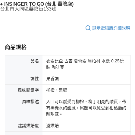
● INSINGER TO GO (台北 華陰店)
台北市大同區華陰街133號
顯示電腦版詳細說明
商品規格
品名
衣索比亞 古吉 夏奇索 庫柏村 水洗 0.25磅
裝 咖啡豆
調性
果香調
風味關鍵字
柳橙、黑糖
風味描述
入口可以感受到柳橙、柳丁明亮的酸質，帶
有黑糖水的甜感，尾韻可以感受到柑橘類的
酸甜感。
建議烘焙度
淺烘焙