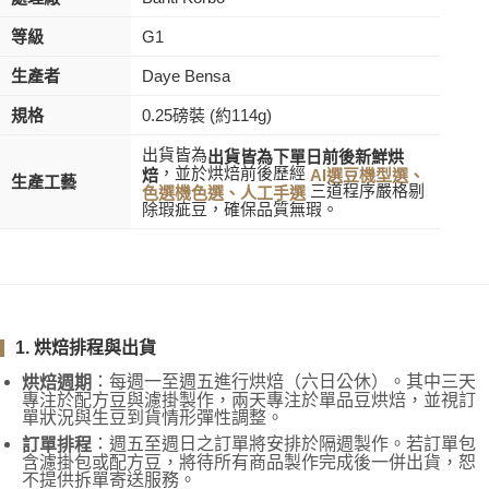
等級
G1
生產者
Daye Bensa
規格
0.25磅裝 (約114g)
出貨皆為
出貨皆為下單日前後新鮮烘
，並於烘焙前後歷經
焙
AI選豆機型選、
生產工藝
三道程序嚴格剔
色選機色選、人工手選
除瑕疵豆，確保品質無瑕。
1. 烘焙排程與出貨
：每週一至週五進行烘焙（六日公休）。其中三天
烘焙週期
專注於配方豆與濾掛製作，兩天專注於單品豆烘焙，並視訂
單狀況與生豆到貨情形彈性調整。
：週五至週日之訂單將安排於隔週製作。若訂單包
訂單排程
含濾掛包或配方豆，將待所有商品製作完成後一併出貨，恕
不提供拆單寄送服務。