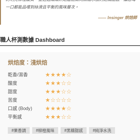
一口都能品嚐到絲滑且平衡的風味層次。
—— Insinger 烘焙師
職人杯測數據 Dashboard
烘焙度：淺烘焙
乾香/濕香
★★★★☆
酸度
★★★☆☆
甜度
★★★☆☆
苦度
★☆☆☆☆
口感 (Body)
★★★★☆
平衡感
★★★☆☆
#果香調
#柳橙風味
#黑糖甜感
#純淨水洗