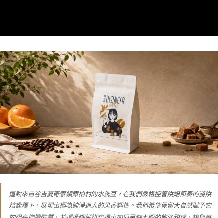
這款來自谷吉夏奇索鎮庫柏村的水洗豆，在我們嚴格控管烘焙節奏的淺烘
焙詮釋下，展現出極為純淨迷人的果香調性。我們希望保留大自然賦予它
的明亮柳橙酸質，並透過細細烘焙逼出如同黑糖水般的飽滿甜感，讓您每