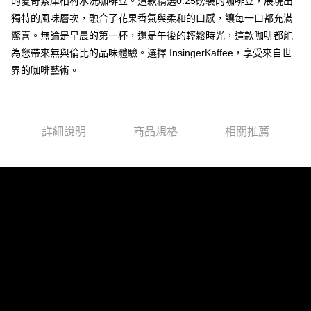
的夏奇索庫柏村水洗咖啡豆。這款精選0.25磅裝的咖啡豆，展現出
２．訂單成立數日內，您將收到繳費通知簡訊。
每筆NT$60，滿NT$1,000(含以上)免運費
獨特的風味層次，融合了花果香氣與柔和的口感，讓每一口都充滿
３．收到繳費通知簡訊後14天內，點擊此簡訊中的連結，可透過四大超商／
驚喜。無論是早晨的第一杯，還是午後的輕鬆時光，這款咖啡都能
ATM／網路銀行／等多元方式進行付款，方視為交易完成。
付款後全家取貨
※ 請注意：結帳手續完成當下不需立刻繳費，但若您需要取消訂單，請聯絡
為您帶來無與倫比的品味體驗。選擇 InsingerKaffee，享受來自世
每筆NT$80，滿NT$1,000(含以上)免運費
購買商品的店家。未經商家同意取消之訂單仍視為有效，需透過AFTEE先享
界的咖啡藝術。
後付繳納相關費用。
7-11《咖啡豆》
※ 交易是否成功請以「AFTEE先享後付 」之結帳頁面顯示為準，若有關於
是否繳費成功／繳費後需取消欲退款等相關疑問，請聯繫「AFTEE先享後付
每筆NT$60，滿NT$1,000(含以上)免運費
客戶支援中心」
https://netprotections.freshdesk.com/support/home
付款後7-11取貨
詳細說明
商品規格
相關推薦
【注意事項】
每筆NT$80，滿NT$1,000(含以上)免運費
１．透過由恩沛科技股份有限公司提供之「AFTEE先享後付」服務完成之交
易，需依本服務之必要範圍內提供個人資料，並將交易相關給付款項請求債
郵局-無法使用Ｉ郵箱
權轉讓予恩沛科技股份有限公司。
２．關於個人資料處理事宜，請瀏覽以下網址：
每筆NT$80，滿NT$1,000(含以上)免運費
https://aftee.tw/terms/#terms3
３．未成年的使用者請事先徵得法定代理人或監護人之同意方可使用
付款後來店取貨
「AFTEE先享後付」，若未經同意申辦者引起之損失，本公司不負相關責
任。
免運費
４．使用「AFTEE先享後付」時，將依據個別帳號之用戶狀況，依本公司即
時審查核予不同之上限額度；若仍有額度不足之情形，本公司將視審查結果
國際配送(順豐貨運)
查看運費
請求用戶進行身份認證。
５．嚴禁一人註冊多個帳號或使用他人資訊註冊。若發現惡意使用之情形，
恩沛科技股份有限公司將有權停止該用戶之使用額度並採取法律行動。