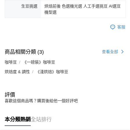
生豆挑選
烘焙前後 色選機光選 人工手選挑豆 AI選豆
機型選
客服
商品相關分類 (3)
查看全部
咖啡豆
《一磅裝》咖啡豆
烘焙度 & 調性
《淺烘焙》咖啡豆
評價
喜歡這個商品嗎？購買後給他一個好評吧
本分類熱銷
全站排行