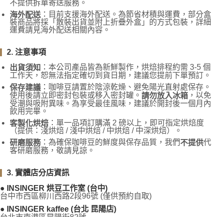
不提供拆單寄送服務。
：目前支援海外配送。為節省材積與運費，部分盒
海外配送
裝商品將採「散裝出貨並附上折疊外盒」的方式包裝，詳細
運費請見海外配送相關內容。
2. 注意事項
：本公司產品皆為新鮮製作，烘焙排程約需 3-5 個
出貨須知
工作天，恕無法指定確切到貨日期，建議您提前下單預訂。
：咖啡豆請置於陰涼乾燥、避免陽光直射處保存。
保存建議
使用後請立即密封包裝或移入密封罐。
，以免
請勿放入冰箱
受潮與吸附異味。為享受最佳風味，建議於開封後一個月內
飲用完畢。
：單一品項訂購滿 2 磅以上，即可指定烘焙度
客製化烘焙
（提供：淺烘焙 / 淺中烘焙 / 中烘焙 / 中深烘焙）。
：為確保咖啡豆的鮮度與保存品質，我們
代
研磨服務
不提供
客研磨服務，敬請見諒。
3. 實體店分店資訊
● INSINGER 烘豆工作室 (台中)
台中市西區柳川西路2段96號 (僅供預約自取)
● INSINGER kaffee (台北 昆陽店)