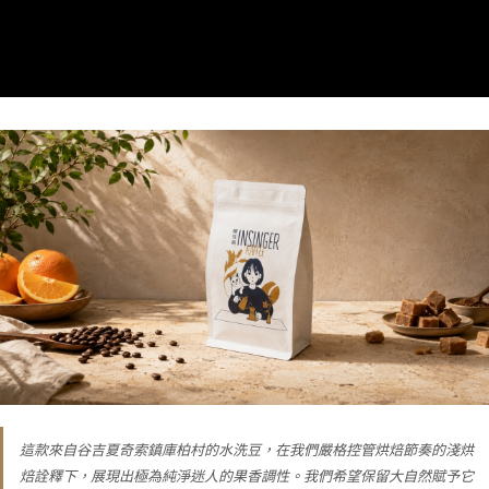
這款來自谷吉夏奇索鎮庫柏村的水洗豆，在我們嚴格控管烘焙節奏的淺烘
焙詮釋下，展現出極為純淨迷人的果香調性。我們希望保留大自然賦予它