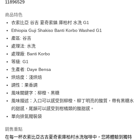
11896529
LINE Pay
商品特色
Apple Pay
衣索比亞 谷吉 夏奇索鎮 庫柏村 水洗 G1
Ethiopia Guji Shakiso Banti Korbo Washed G1
街口支付
產區: 谷吉
悠遊付
處理法: 水洗
處理廠: Banti Korbo
Google Pay
等級: G1
全盈+PAY
生產者: Daye Bensa
烘焙度：淺烘焙
AFTEE先享後付
調性：果香調
相關說明
風味關鍵字：柳橙、黑糖
【關於「AFTEE先享後付」】
Hami Point
AFTEE先享後付是「在收到商品之後才付款」的支付方式。 讓您購物簡單
風味描述：入口可以感受到柳橙、柳丁明亮的酸質，帶有黑糖水
便利好安心！
相關說明
的甜感，尾韻可以感受到柑橘類的酸甜感。
１．簡單：不需註冊會員、不需綁卡、不需儲值。
「Hami Point」為中華電信所提供之點數服務，可於會員專區綁定中華電信
２．便利：只要手機號碼，簡訊認證，即可結帳。
單向排氣閥裝袋
ATM付款
會員帳號後，即可在購物車使用 Hami Point 折抵消費金額 (1點等於1元)。
３．安心：先確認商品／服務後，再付款。
銷售重點
運送方式
【「AFTEE先享後付」結帳流程】
在每一杯衣索比亞古吉夏奇索庫柏村水洗咖啡中，您將體驗到獨特
１．於結帳方式選擇「AFTEE先享後付」後，將跳轉至「AFTEE先享後付」