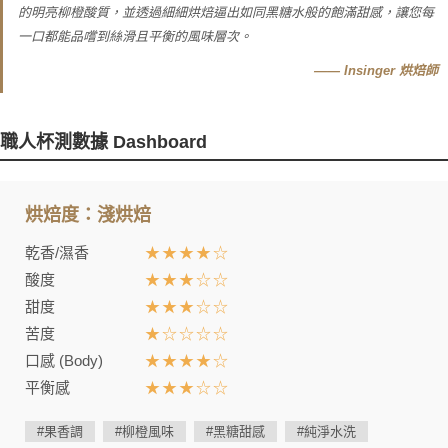
的明亮柳橙酸質，並透過細細烘焙逼出如同黑糖水般的飽滿甜感，讓您每
一口都能品嚐到絲滑且平衡的風味層次。
—— Insinger 烘焙師
職人杯測數據 Dashboard
烘焙度：淺烘焙
乾香/濕香
★★★★☆
酸度
★★★☆☆
甜度
★★★☆☆
苦度
★☆☆☆☆
口感 (Body)
★★★★☆
平衡感
★★★☆☆
#果香調
#柳橙風味
#黑糖甜感
#純淨水洗