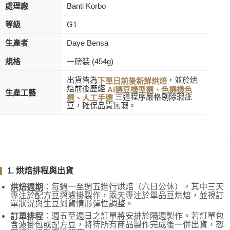
處理廠
Banti Korbo
等級
G1
生產者
Daye Bensa
規格
一磅裝 (454g)
出貨皆為
，並於烘
下單日前後新鮮烘焙
焙前後歷經
AI選豆機型選、色選機色
生產工藝
三道程序嚴格剔除瑕疵
選、人工手選
豆，確保品質無瑕。
1. 烘焙排程與出貨
：每週一至週五進行烘焙（六日公休）。其中三天
烘焙週期
專注於配方豆與濾掛製作，兩天專注於單品豆烘焙，並視訂
單狀況與生豆到貨情形彈性調整。
：週五至週日之訂單將安排於隔週製作。若訂單包
訂單排程
含濾掛包或配方豆，將待所有商品製作完成後一併出貨，恕