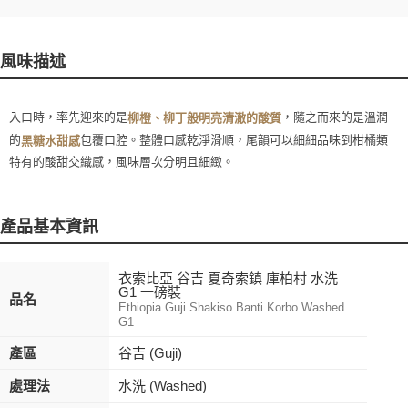
風味描述
入口時，率先迎來的是
，隨之而來的是溫潤
柳橙、柳丁般明亮清澈的酸質
的
包覆口腔。整體口感乾淨滑順，尾韻可以細細品味到柑橘類
黑糖水甜感
特有的酸甜交織感，風味層次分明且細緻。
產品基本資訊
衣索比亞 谷吉 夏奇索鎮 庫柏村 水洗
G1 一磅裝
品名
Ethiopia Guji Shakiso Banti Korbo Washed
G1
產區
谷吉 (Guji)
處理法
水洗 (Washed)