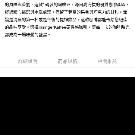
全家《咖啡豆》
結帳頁面，進行簡訊認證並確認金額後，即可完成結帳。
的風味與香氣。這款1磅裝的咖啡豆，源自高海拔的優質咖啡產區，
２．訂單成立數日內，您將收到繳費通知簡訊。
每筆NT$60，滿NT$1,000(含以上)免運費
經過精心挑選與水洗處理，保留了豐富的果香與巧克力的甘甜。無
３．收到繳費通知簡訊後14天內，點擊此簡訊中的連結，可透過四大超商／
論是清晨的第一杯或是午後的提神飲品，這款咖啡都能帶給您絕佳
ATM／網路銀行／等多元方式進行付款，方視為交易完成。
付款後全家取貨
※ 請注意：結帳手續完成當下不需立刻繳費，但若您需要取消訂單，請聯絡
的品味享受。選擇InsingerKaffee硬性格咖啡，讓每一次的咖啡時光
每筆NT$80，滿NT$1,000(含以上)免運費
購買商品的店家。未經商家同意取消之訂單仍視為有效，需透過AFTEE先享
都成為一場味覺的盛宴。
後付繳納相關費用。
7-11《咖啡豆》
※ 交易是否成功請以「AFTEE先享後付 」之結帳頁面顯示為準，若有關於
是否繳費成功／繳費後需取消欲退款等相關疑問，請聯繫「AFTEE先享後付
每筆NT$60，滿NT$1,000(含以上)免運費
客戶支援中心」
https://netprotections.freshdesk.com/support/home
付款後7-11取貨
詳細說明
商品規格
相關推薦
【注意事項】
每筆NT$80，滿NT$1,000(含以上)免運費
１．透過由恩沛科技股份有限公司提供之「AFTEE先享後付」服務完成之交
易，需依本服務之必要範圍內提供個人資料，並將交易相關給付款項請求債
郵局-無法使用Ｉ郵箱
權轉讓予恩沛科技股份有限公司。
２．關於個人資料處理事宜，請瀏覽以下網址：
每筆NT$80，滿NT$1,000(含以上)免運費
https://aftee.tw/terms/#terms3
３．未成年的使用者請事先徵得法定代理人或監護人之同意方可使用
付款後來店取貨
「AFTEE先享後付」，若未經同意申辦者引起之損失，本公司不負相關責
任。
免運費
４．使用「AFTEE先享後付」時，將依據個別帳號之用戶狀況，依本公司即
時審查核予不同之上限額度；若仍有額度不足之情形，本公司將視審查結果
國際配送(順豐貨運)
查看運費
請求用戶進行身份認證。
５．嚴禁一人註冊多個帳號或使用他人資訊註冊。若發現惡意使用之情形，
恩沛科技股份有限公司將有權停止該用戶之使用額度並採取法律行動。