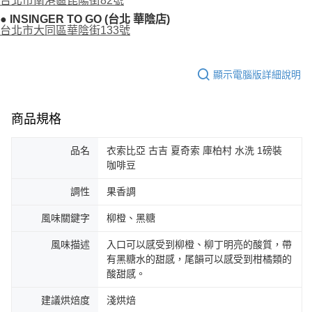
台北市南港區昆陽街82號
● INSINGER TO GO (台北 華陰店)
台北市大同區華陰街133號
顯示電腦版詳細說明
商品規格
品名
衣索比亞 古吉 夏奇索 庫柏村 水洗 1磅裝
咖啡豆
調性
果香調
風味關鍵字
柳橙、黑糖
風味描述
入口可以感受到柳橙、柳丁明亮的酸質，帶
有黑糖水的甜感，尾韻可以感受到柑橘類的
酸甜感。
建議烘焙度
淺烘焙