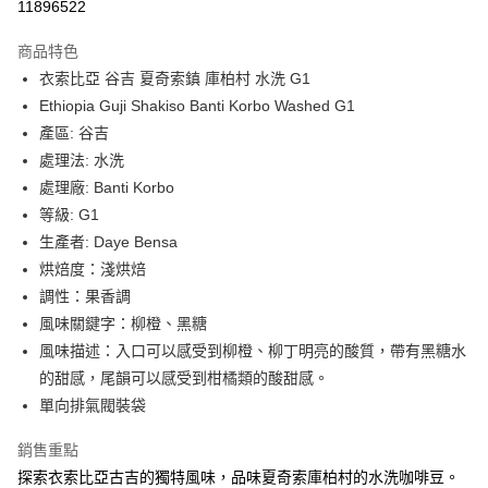
11896522
LINE Pay
商品特色
Apple Pay
衣索比亞 谷吉 夏奇索鎮 庫柏村 水洗 G1
Ethiopia Guji Shakiso Banti Korbo Washed G1
街口支付
產區: 谷吉
悠遊付
處理法: 水洗
處理廠: Banti Korbo
Google Pay
等級: G1
全盈+PAY
生產者: Daye Bensa
烘焙度：淺烘焙
AFTEE先享後付
調性：果香調
相關說明
風味關鍵字：柳橙、黑糖
【關於「AFTEE先享後付」】
Hami Point
AFTEE先享後付是「在收到商品之後才付款」的支付方式。 讓您購物簡單
風味描述：入口可以感受到柳橙、柳丁明亮的酸質，帶有黑糖水
便利好安心！
相關說明
的甜感，尾韻可以感受到柑橘類的酸甜感。
１．簡單：不需註冊會員、不需綁卡、不需儲值。
「Hami Point」為中華電信所提供之點數服務，可於會員專區綁定中華電信
２．便利：只要手機號碼，簡訊認證，即可結帳。
單向排氣閥裝袋
ATM付款
會員帳號後，即可在購物車使用 Hami Point 折抵消費金額 (1點等於1元)。
３．安心：先確認商品／服務後，再付款。
銷售重點
運送方式
【「AFTEE先享後付」結帳流程】
探索衣索比亞古吉的獨特風味，品味夏奇索庫柏村的水洗咖啡豆。
１．於結帳方式選擇「AFTEE先享後付」後，將跳轉至「AFTEE先享後付」