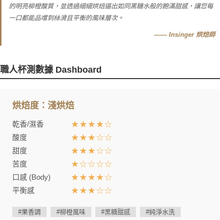
的明亮柳橙酸質，並透過細細烘焙逼出如同黑糖水般的飽滿甜感，讓您每
一口都能品嚐到絲滑且平衡的風味層次。
—— Insinger 烘焙師
職人杯測數據 Dashboard
烘焙度：淺烘焙
乾香/濕香
★★★★☆
酸度
★★★☆☆
甜度
★★★☆☆
苦度
★☆☆☆☆
口感 (Body)
★★★★☆
平衡感
★★★☆☆
#果香調
#柳橙風味
#黑糖甜感
#純淨水洗