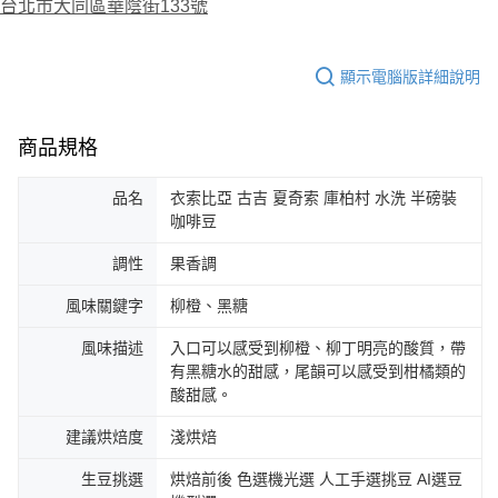
台北市大同區華陰街133號
顯示電腦版詳細說明
商品規格
品名
衣索比亞 古吉 夏奇索 庫柏村 水洗 半磅裝
咖啡豆
調性
果香調
風味關鍵字
柳橙、黑糖
風味描述
入口可以感受到柳橙、柳丁明亮的酸質，帶
有黑糖水的甜感，尾韻可以感受到柑橘類的
酸甜感。
建議烘焙度
淺烘焙
生豆挑選
烘焙前後 色選機光選 人工手選挑豆 AI選豆