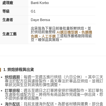
處理廠
Banti Korbo
等級
G1
生產者
Daye Bensa
出貨皆為下單日前後批量新鮮烘焙，並
於烘焙前後歷經
AI選豆機型選、色選機
生產工藝
三道程序嚴格剔除瑕疵
色選、人工手選
豆，確保品質無瑕。
1. 烘焙排程與出貨
：每週一至週五進行烘焙（六日公休）。其中三天
烘焙週期
專注於配方豆與濾掛製作，兩天專注於單品豆烘焙，並視訂
單狀況與生豆到貨情形彈性調整。
：週五至週日之訂單將安排於隔週製作。若訂單包
訂單排程
含濾掛包或配方豆，將待所有商品製作完成後一併出貨，恕
不提供拆單寄送服務。
：目前支援海外配送。為節省材積與運費，部分盒
海外配送