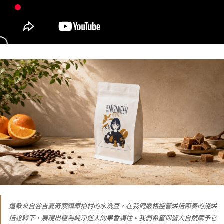
這款來自谷吉夏奇索鎮庫柏村的水洗豆，在我們嚴格控管烘焙節奏的淺烘
焙詮釋下，展現出極為純淨迷人的果香調性。我們希望保留大自然賦予它