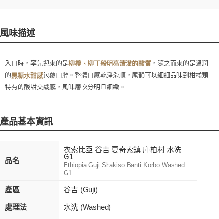
風味描述
入口時，率先迎來的是
，隨之而來的是溫潤
柳橙、柳丁般明亮清澈的酸質
的
包覆口腔。整體口感乾淨滑順，尾韻可以細細品味到柑橘類
黑糖水甜感
特有的酸甜交織感，風味層次分明且細緻。
產品基本資訊
衣索比亞 谷吉 夏奇索鎮 庫柏村 水洗
G1
品名
Ethiopia Guji Shakiso Banti Korbo Washed
G1
產區
谷吉 (Guji)
處理法
水洗 (Washed)