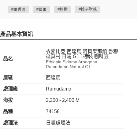
#果香調
#莓果
#檸檬
#桃子甜感
產品基本資訊
衣索比亞 西達馬 阿貝果那鎮 魯穆
達莫村 日曬 G1 1磅裝 咖啡豆
品名
Ethiopia Sidama Arbegona
Rumudamo Natural G1
產區
西達馬
處理廠
Rumudamo
海拔
2,200 - 2,400 M
品種
74158
處理法
日曬處理法