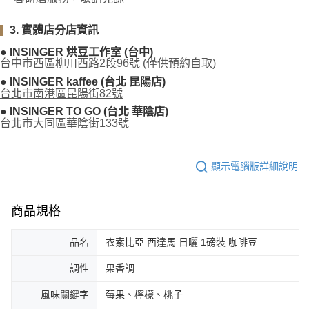
3. 實體店分店資訊
● INSINGER 烘豆工作室 (台中)
台中市西區柳川西路2段96號 (僅供預約自取)
● INSINGER kaffee (台北 昆陽店)
台北市南港區昆陽街82號
● INSINGER TO GO (台北 華陰店)
台北市大同區華陰街133號
顯示電腦版詳細說明
商品規格
品名
衣索比亞 西達馬 日曬 1磅裝 咖啡豆
調性
果香調
風味關鍵字
莓果、檸檬、桃子