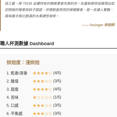
焙工藝，將 74158 品種特有的精緻果香完美封存。批量新鮮烘焙展現出如
初戀般的莓果與桃子甜感，伴隨輕盈明亮的檸檬酸香，是一支讓人驚豔、
風味層次無比飽滿的水果調性咖啡。
—— Insinger 烘焙師
職人杯測數據 Dashboard
烘焙度：淺烘焙
(4/5)
1. 乾香/濕香
★★★★☆
(3/5)
2. 酸值
★★★☆☆
(4/5)
3. 甜度
★★★★☆
(1/5)
4. 苦味
★☆☆☆☆
(3/5)
5. 口感
★★★☆☆
(3/5)
6. 平衡感
★★★☆☆