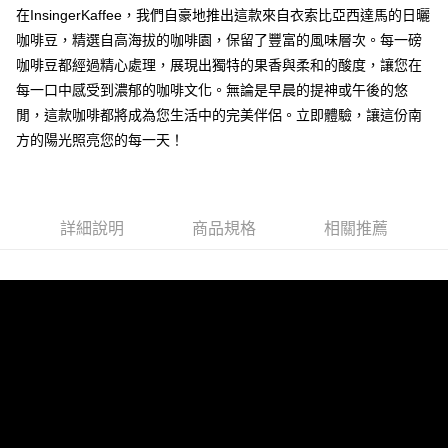
全家《咖啡豆》
結帳頁面，進行簡訊認證並確認金額後，即可完成結帳。
在InsingerKaffee，我們自豪地推出這款來自衣索比亞西達馬的日曬
２．訂單成立數日內，您將收到繳費通知簡訊。
每筆NT$60，滿NT$1,000(含以上)免運費
咖啡豆，精選自高海拔的咖啡園，保留了豐富的風味層次。每一磅
３．收到繳費通知簡訊後14天內，點擊此簡訊中的連結，可透過四大超商／
咖啡豆都經過精心處理，展現出獨特的果香與柔和的酸度，讓您在
ATM／網路銀行／等多元方式進行付款，方視為交易完成。
付款後全家取貨
※ 請注意：結帳手續完成當下不需立刻繳費，但若您需要取消訂單，請聯絡
每一口中感受到濃郁的咖啡文化。無論是早晨的提神或午後的悠
每筆NT$80，滿NT$1,000(含以上)免運費
購買商品的店家。未經商家同意取消之訂單仍視為有效，需透過AFTEE先享
閒，這款咖啡都將成為您生活中的完美伴侶。立即體驗，讓這份南
後付繳納相關費用。
7-11《咖啡豆》
方的陽光照亮您的每一天！
※ 交易是否成功請以「AFTEE先享後付 」之結帳頁面顯示為準，若有關於
是否繳費成功／繳費後需取消欲退款等相關疑問，請聯繫「AFTEE先享後付
每筆NT$60，滿NT$1,000(含以上)免運費
客戶支援中心」
https://netprotections.freshdesk.com/support/home
付款後7-11取貨
【注意事項】
詳細說明
商品規格
相關推薦
每筆NT$80，滿NT$1,000(含以上)免運費
１．透過由恩沛科技股份有限公司提供之「AFTEE先享後付」服務完成之交
易，需依本服務之必要範圍內提供個人資料，並將交易相關給付款項請求債
郵局-無法使用Ｉ郵箱
權轉讓予恩沛科技股份有限公司。
２．關於個人資料處理事宜，請瀏覽以下網址：
每筆NT$80，滿NT$1,000(含以上)免運費
https://aftee.tw/terms/#terms3
３．未成年的使用者請事先徵得法定代理人或監護人之同意方可使用
付款後來店取貨
「AFTEE先享後付」，若未經同意申辦者引起之損失，本公司不負相關責
任。
免運費
４．使用「AFTEE先享後付」時，將依據個別帳號之用戶狀況，依本公司即
時審查核予不同之上限額度；若仍有額度不足之情形，本公司將視審查結果
國際配送(順豐貨運)
查看運費
請求用戶進行身份認證。
５．嚴禁一人註冊多個帳號或使用他人資訊註冊。若發現惡意使用之情形，
恩沛科技股份有限公司將有權停止該用戶之使用額度並採取法律行動。