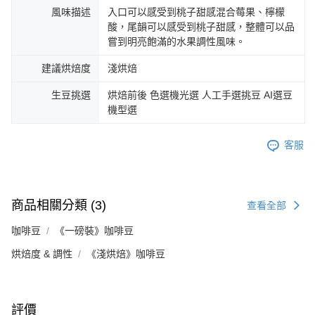
風味描述
入口可以感受到桃子甜感混合莓果、檸檬
酸，尾韻可以感受到桃子甜感，整體可以品
嘗到明亮飽滿的水果調性風味。
建議烘焙度
淺烘焙
生豆挑選
烘焙前後 色選機光選 人工手選挑豆 AI選豆
機型選
客服
商品相關分類 (3)
查看全部
咖啡豆
《一磅裝》咖啡豆
烘焙度 & 調性
《淺烘焙》咖啡豆
評價