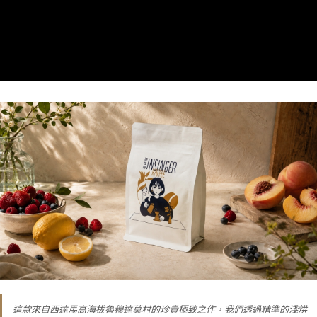
這款來自西達馬高海拔魯穆達莫村的珍貴極致之作，我們透過精準的淺烘