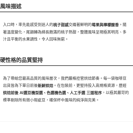
風味描述
入口時，率先能感受到迷人的
交織著鮮明的
。隨
桃子甜感
莓果與檸檬酸香
著溫度變化，尾韻轉為綿長飽滿的桃子熟甜，整體風味呈現極其明亮、多
汁且平衡的水果調性，令人回味無窮。
硬性格的品質堅持
為了帶給您最高品質的風味層次，我們嚴格控管烘焙節奏。每一袋咖啡豆
出貨皆為下單日前後
。在包裝前，更堅持投入高規格資源，歷經
新鮮烘焙
，以極其嚴苛的
烘焙前後 AI選豆機型選、色選機色選、人工手選 三道程序
標準剔除所有微小瑕疵豆，確保杯中風味的純淨與完美。