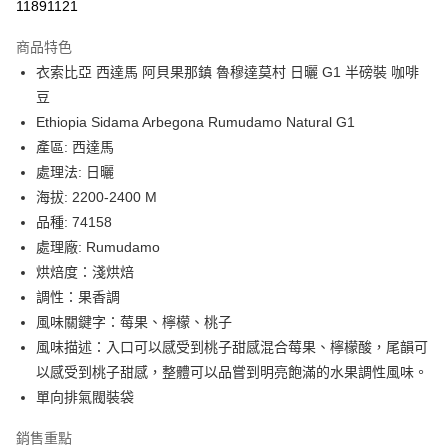
11891121
LINE Pay
商品特色
Apple Pay
衣索比亞 西達馬 阿貝果那鎮 魯穆達莫村 日曬 G1 半磅裝 咖啡
豆
街口支付
Ethiopia Sidama Arbegona Rumudamo Natural G1
悠遊付
產區: 西達馬
處理法: 日曬
Google Pay
海拔: 2200-2400 M
全盈+PAY
品種: 74158
處理廠: Rumudamo
AFTEE先享後付
烘焙度：淺烘焙
相關說明
調性：果香調
【關於「AFTEE先享後付」】
Hami Point
AFTEE先享後付是「在收到商品之後才付款」的支付方式。 讓您購物簡單
風味關鍵字：莓果、檸檬、桃子
便利好安心！
相關說明
風味描述：入口可以感受到桃子甜感混合莓果、檸檬酸，尾韻可
１．簡單：不需註冊會員、不需綁卡、不需儲值。
「Hami Point」為中華電信所提供之點數服務，可於會員專區綁定中華電信
２．便利：只要手機號碼，簡訊認證，即可結帳。
以感受到桃子甜感，整體可以品嘗到明亮飽滿的水果調性風味。
ATM付款
會員帳號後，即可在購物車使用 Hami Point 折抵消費金額 (1點等於1元)。
３．安心：先確認商品／服務後，再付款。
單向排氣閥裝袋
運送方式
【「AFTEE先享後付」結帳流程】
銷售重點
１．於結帳方式選擇「AFTEE先享後付」後，將跳轉至「AFTEE先享後付」