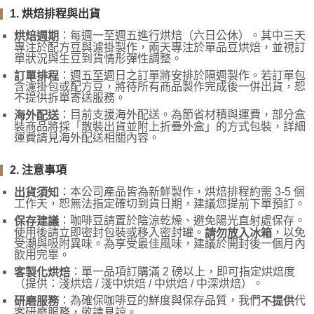
1. 烘焙排程與出貨
：每週一至週五進行烘焙（六日公休）。其中三天
烘焙週期
專注於配方豆與濾掛製作，兩天專注於單品豆烘焙，並視訂
單狀況與生豆到貨情形彈性調整。
：週五至週日之訂單將安排於隔週製作。若訂單包
訂單排程
含濾掛包或配方豆，將待所有商品製作完成後一併出貨，恕
不提供拆單寄送服務。
：目前支援海外配送。為節省材積與運費，部分盒
海外配送
裝商品將採「散裝出貨並附上折疊外盒」的方式包裝，詳細
運費請見海外配送相關內容。
2. 注意事項
：本公司產品皆為新鮮製作，烘焙排程約需 3-5 個
出貨須知
工作天，恕無法指定確切到貨日期，建議您提前下單預訂。
：咖啡豆請置於陰涼乾燥、避免陽光直射處保存。
保存建議
使用後請立即密封包裝或移入密封罐。
，以免
請勿放入冰箱
受潮與吸附異味。為享受最佳風味，建議於開封後一個月內
飲用完畢。
：單一品項訂購滿 2 磅以上，即可指定烘焙度
客製化烘焙
（提供：淺烘焙 / 淺中烘焙 / 中烘焙 / 中深烘焙）。
：為確保咖啡豆的鮮度與保存品質，我們
代
研磨服務
不提供
客研磨服務，敬請見諒。