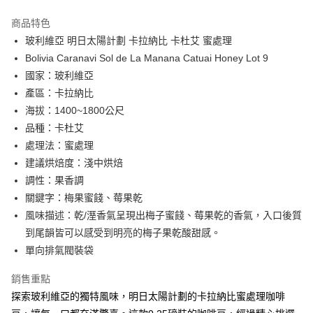
LINE Pay
商品特色
Apple Pay
玻利維亞 明日太陽計劃 卡拉納比 卡杜艾 蜜處理
Bolivia Caranavi Sol de La Manana Catuai Honey Lot 9
街口支付
國家：玻利維亞
悠遊付
產區：卡拉納比
海拔：1400~1800公尺
Google Pay
品種：卡杜艾
全盈+PAY
處理法：蜜處理
建議烘焙度：淺中烘焙
AFTEE先享後付
調性：果香調
相關說明
關鍵字：梅果蜜餞、莓果乾
【關於「AFTEE先享後付」】
Hami Point
AFTEE先享後付是「在收到商品之後才付款」的支付方式。 讓您購物簡單
風味描述：乾/溼香氣呈現出梅子蜜餞、莓果乾的香氣，入口後質
便利好安心！
相關說明
到尾韻皆可以感受到明亮的梅子果乾酸甜感。
１．簡單：不需註冊會員、不需綁卡、不需儲值。
「Hami Point」為中華電信所提供之點數服務，可於會員專區綁定中華電信
２．便利：只要手機號碼，簡訊認證，即可結帳。
單向排氣閥裝袋
ATM付款
會員帳號後，即可在購物車使用 Hami Point 折抵消費金額 (1點等於1元)。
３．安心：先確認商品／服務後，再付款。
銷售重點
運送方式
【「AFTEE先享後付」結帳流程】
探索玻利維亞的獨特風味，明日太陽計劃的卡拉納比蜜處理咖啡
１．於結帳方式選擇「AFTEE先享後付」後，將跳轉至「AFTEE先享後付」
全家《咖啡豆》
結帳頁面，進行簡訊認證並確認金額後，即可完成結帳。