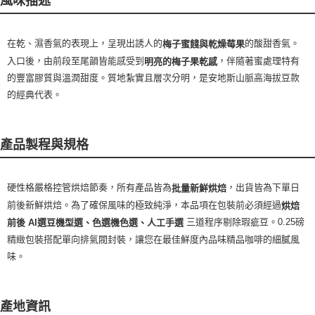
風味描述
在乾、濕香氣的表現上，呈現出誘人的
的酸甜香氣。
梅子蜜餞與乾燥莓果
入口後，由前段至尾韻皆能感受到
，伴隨著蜜處理特有
明亮的梅子果乾感
的豐富膠質與溫潤甜度。質地紮實且層次分明，是安地斯山脈高海拔豆款
的經典代表。
產品製程與規格
硬性格嚴格控管烘焙節奏，所有產品皆為
，出貨皆為下單日
批量新鮮烘焙
前後新鮮烘焙。為了確保風味的極致純淨，本品項在包裝前必須經過
烘焙
三道程序剔除瑕疵豆。0.25磅
前後 AI選豆機型選、色選機色選、人工手選
精緻包裝搭配單向排氣閥封裝，讓您在最佳鮮度內品味精品咖啡的細膩風
味。
產地資訊