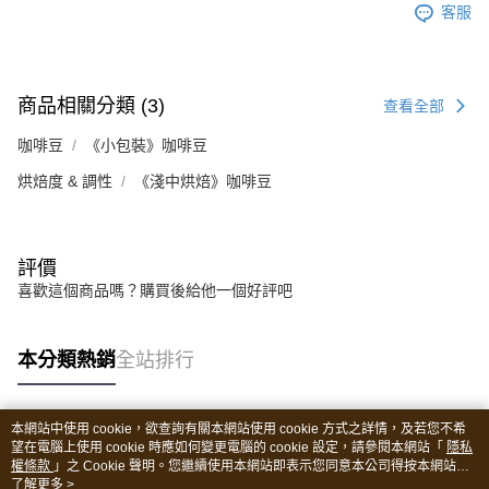
客服
商品相關分類 (3)
查看全部
咖啡豆
《小包裝》咖啡豆
烘焙度 & 調性
《淺中烘焙》咖啡豆
評價
喜歡這個商品嗎？購買後給他一個好評吧
本分類熱銷
全站排行
本網站中使用 cookie，欲查詢有關本網站使用 cookie 方式之詳情，及若您不希
熱門標籤
望在電腦上使用 cookie 時應如何變更電腦的 cookie 設定，請參閱本網站「
隱私
權條款
」之 Cookie 聲明。您繼續使用本網站即表示您同意本公司得按本網站使
用條款之 Cookie 聲明使用 cookie。
了解更多 >