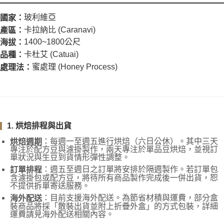
玻利維亞
國家：
卡拉納比 (Caranavi)
產區：
1400~1800公尺
海拔：
卡杜艾 (Catuai)
品種：
蜜處理 (Honey Process)
處理法：
1. 烘焙排程與出貨
：每週一至週五進行烘焙（六日公休）。其中三天
烘焙週期
專注於配方豆與濾掛製作，兩天專注於單品豆烘焙，並視訂
單狀況與生豆到貨情形彈性調整。
：週五至週日之訂單將安排於隔週製作。若訂單包
訂單排程
含濾掛包或配方豆，將待所有商品製作完成後一併出貨，恕
不提供拆單寄送服務。
：目前支援海外配送。為節省材積與運費，部分盒
海外配送
裝商品將採「散裝出貨並附上折疊外盒」的方式包裝，詳細
運費請見海外配送相關內容。