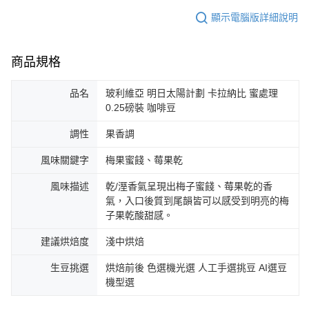
顯示電腦版詳細說明
商品規格
品名
玻利維亞 明日太陽計劃 卡拉納比 蜜處理
0.25磅裝 咖啡豆
調性
果香調
風味關鍵字
梅果蜜餞、莓果乾
風味描述
乾/溼香氣呈現出梅子蜜餞、莓果乾的香
氣，入口後質到尾韻皆可以感受到明亮的梅
子果乾酸甜感。
建議烘焙度
淺中烘焙
生豆挑選
烘焙前後 色選機光選 人工手選挑豆 AI選豆
機型選