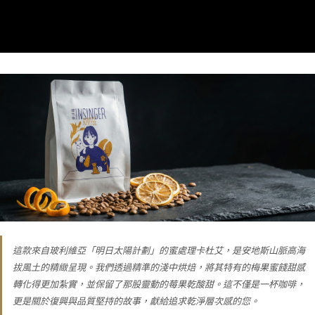
這款來自玻利維亞「明日太陽計劃」的蜜處理卡杜艾，是安地斯山脈高海
拔風土的精緻呈現。我們透過精準的淺中烘焙，將其特有的梅果蜜餞甜感
轉化得更加紮實，並保留了那股靈動的莓果乾酸甜。這不僅是一杯咖啡，
更是關於復興與品質堅持的故事，獻給追求乾淨層次感的您。