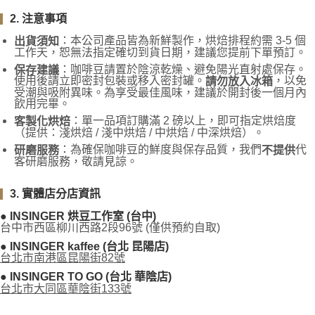
2. 注意事項
：本公司產品皆為新鮮製作，烘焙排程約需 3-5 個
出貨須知
工作天，恕無法指定確切到貨日期，建議您提前下單預訂。
：咖啡豆請置於陰涼乾燥、避免陽光直射處保存。
保存建議
使用後請立即密封包裝或移入密封罐。
，以免
請勿放入冰箱
受潮與吸附異味。為享受最佳風味，建議於開封後一個月內
飲用完畢。
：單一品項訂購滿 2 磅以上，即可指定烘焙度
客製化烘焙
（提供：淺烘焙 / 淺中烘焙 / 中烘焙 / 中深烘焙）。
：為確保咖啡豆的鮮度與保存品質，我們
代
研磨服務
不提供
客研磨服務，敬請見諒。
3. 實體店分店資訊
● INSINGER 烘豆工作室 (台中)
台中市西區柳川西路2段96號 (僅供預約自取)
● INSINGER kaffee (台北 昆陽店)
台北市南港區昆陽街82號
● INSINGER TO GO (台北 華陰店)
台北市大同區華陰街133號