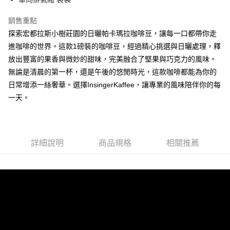
全家《咖啡豆》
結帳頁面，進行簡訊認證並確認金額後，即可完成結帳。
２．訂單成立數日內，您將收到繳費通知簡訊。
每筆NT$60，滿NT$1,000(含以上)免運費
銷售重點
３．收到繳費通知簡訊後14天內，點擊此簡訊中的連結，可透過四大超商／
探索宏都拉斯小樹莊園的日曬帕卡瑪拉咖啡豆，讓每一口都帶你走
ATM／網路銀行／等多元方式進行付款，方視為交易完成。
付款後全家取貨
※ 請注意：結帳手續完成當下不需立刻繳費，但若您需要取消訂單，請聯絡
進咖啡的世界。這款1磅裝的咖啡豆，經過精心挑選與日曬處理，釋
每筆NT$80，滿NT$1,000(含以上)免運費
購買商品的店家。未經商家同意取消之訂單仍視為有效，需透過AFTEE先享
放出豐富的果香與微妙的甜味，完美融合了堅果與巧克力的風味。
後付繳納相關費用。
7-11《咖啡豆》
無論是清晨的第一杯，還是午後的悠閒時光，這款咖啡都能為你的
※ 交易是否成功請以「AFTEE先享後付 」之結帳頁面顯示為準，若有關於
是否繳費成功／繳費後需取消欲退款等相關疑問，請聯繫「AFTEE先享後付
每筆NT$60，滿NT$1,000(含以上)免運費
日常增添一絲奢華。選擇InsingerKaffee，讓專業的風味陪伴你的每
客戶支援中心」
https://netprotections.freshdesk.com/support/home
一天。
付款後7-11取貨
【注意事項】
每筆NT$80，滿NT$1,000(含以上)免運費
１．透過由恩沛科技股份有限公司提供之「AFTEE先享後付」服務完成之交
易，需依本服務之必要範圍內提供個人資料，並將交易相關給付款項請求債
郵局-無法使用Ｉ郵箱
權轉讓予恩沛科技股份有限公司。
詳細說明
商品規格
相關推薦
２．關於個人資料處理事宜，請瀏覽以下網址：
每筆NT$80，滿NT$1,000(含以上)免運費
https://aftee.tw/terms/#terms3
３．未成年的使用者請事先徵得法定代理人或監護人之同意方可使用
付款後來店取貨
「AFTEE先享後付」，若未經同意申辦者引起之損失，本公司不負相關責
任。
免運費
４．使用「AFTEE先享後付」時，將依據個別帳號之用戶狀況，依本公司即
時審查核予不同之上限額度；若仍有額度不足之情形，本公司將視審查結果
國際配送(順豐貨運)
查看運費
請求用戶進行身份認證。
５．嚴禁一人註冊多個帳號或使用他人資訊註冊。若發現惡意使用之情形，
恩沛科技股份有限公司將有權停止該用戶之使用額度並採取法律行動。