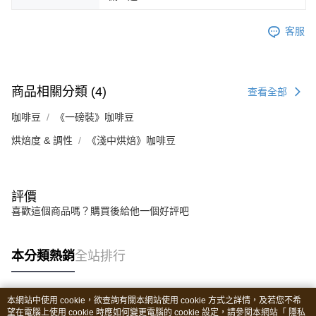
客服
商品相關分類 (4)
查看全部
咖啡豆
《一磅裝》咖啡豆
烘焙度 & 調性
《淺中烘焙》咖啡豆
評價
喜歡這個商品嗎？購買後給他一個好評吧
本分類熱銷
全站排行
本網站中使用 cookie，欲查詢有關本網站使用 cookie 方式之詳情，及若您不希
熱門標籤
望在電腦上使用 cookie 時應如何變更電腦的 cookie 設定，請參閱本網站「
隱私