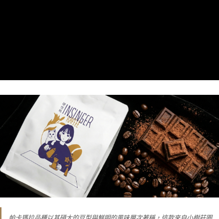
帕卡瑪拉品種以其碩大的豆型與鮮明的風味層次著稱，這款來自小樹莊園