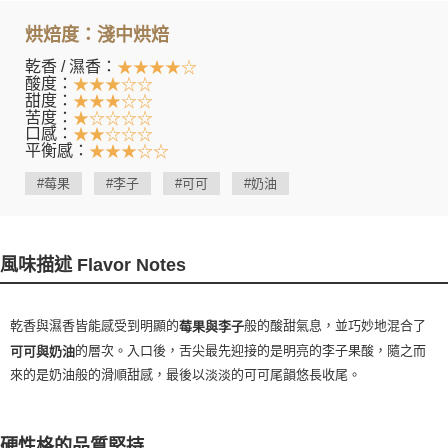
烘焙度：淺中烘焙
乾香 / 濕香：
★★★★☆
酸度：
★★★☆☆
甜度：
★★★☆☆
苦度：
★☆☆☆☆
口感：
★★☆☆☆
平衡感：
★★★☆☆
#莓果
#李子
#可可
#奶油
風味描述 Flavor Notes
乾香與濕香皆能感受到明顯的
般的酸甜氣息，並巧妙地混合了
莓果與李子
的層次。入口後，舌尖最先迎接的是明亮的李子果酸，隨之而
可可與奶油
來的是奶油般的滑順甜感，最後以淡淡的可可尾韻悠長收尾。
硬性格的品質堅持