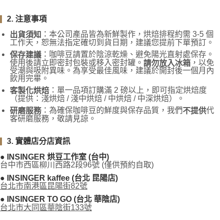
2. 注意事項
：本公司產品皆為新鮮製作，烘焙排程約需 3-5 個
出貨須知
工作天，恕無法指定確切到貨日期，建議您提前下單預訂。
：咖啡豆請置於陰涼乾燥、避免陽光直射處保存。
保存建議
使用後請立即密封包裝或移入密封罐。
，以免
請勿放入冰箱
受潮與吸附異味。為享受最佳風味，建議於開封後一個月內
飲用完畢。
：單一品項訂購滿 2 磅以上，即可指定烘焙度
客製化烘焙
（提供：淺烘焙 / 淺中烘焙 / 中烘焙 / 中深烘焙）。
：為確保咖啡豆的鮮度與保存品質，我們
代
研磨服務
不提供
客研磨服務，敬請見諒。
3. 實體店分店資訊
● INSINGER 烘豆工作室 (台中)
台中市西區柳川西路2段96號 (僅供預約自取)
● INSINGER kaffee (台北 昆陽店)
台北市南港區昆陽街82號
● INSINGER TO GO (台北 華陰店)
台北市大同區華陰街133號