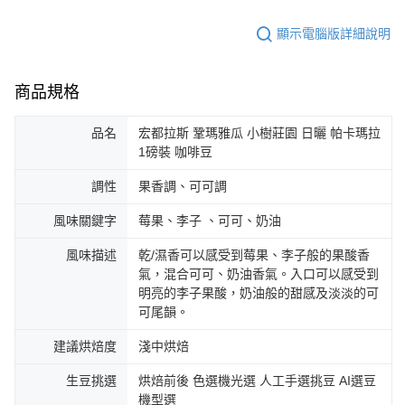
顯示電腦版詳細說明
商品規格
品名
宏都拉斯 鞏瑪雅瓜 小樹莊園 日曬 帕卡瑪拉
1磅裝 咖啡豆
調性
果香調、可可調
風味關鍵字
莓果、李子 、可可、奶油
風味描述
乾/濕香可以感受到莓果、李子般的果酸香
氣，混合可可、奶油香氣。入口可以感受到
明亮的李子果酸，奶油般的甜感及淡淡的可
可尾韻。
建議烘焙度
淺中烘焙
生豆挑選
烘焙前後 色選機光選 人工手選挑豆 AI選豆
機型選