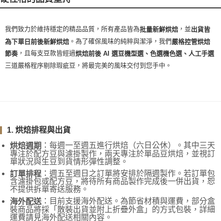
我們致力於維持穩定的精品品質，所有產品皆為
，並
批量新鮮烘焙
出貨皆
。為了確保風味的純粹與潔淨，我們
為下單日前後新鮮烘焙
嚴格控管烘焙
，且每支豆款皆經過
節奏
烘焙前後 AI 選豆機型選、色選機色選、人工手選
三道嚴格程序剔除瑕疵豆，將最完美的風味交付到您手中。
1. 烘焙排程與出貨
：每週一至週五進行烘焙（六日公休）。其中三天
烘焙週期
專注於配方豆與濾掛製作，兩天專注於單品豆烘焙，並視訂
單狀況與生豆到貨情形彈性調整。
：週五至週日之訂單將安排於隔週製作。若訂單包
訂單排程
含濾掛包或配方豆，將待所有商品製作完成後一併出貨，恕
不提供拆單寄送服務。
：目前支援海外配送。為節省材積與運費，部分盒
海外配送
裝商品將採「散裝出貨並附上折疊外盒」的方式包裝，詳細
運費請見海外配送相關內容。