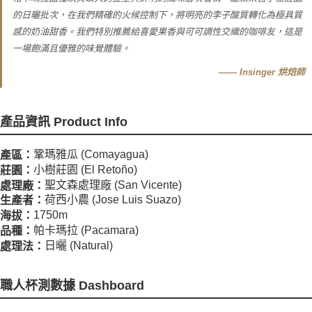
的日曬批次，在我們精確的火候控制下，將明亮的李子酸質轉化為極具質
感的奶油甜香。我們特別推薦給喜愛果香與可可調性交織的咖啡友，這是
一場飽滿且優雅的味覺體驗。
—— Insinger 烘焙師
產品資訊 Product Info
鞏瑪雅瓜 (Comayagua)
產區：
小樹莊園 (El Retoño)
莊園：
聖文森處理廠 (San Vicente)
處理廠：
荷西小農 (Jose Luis Suazo)
生產者：
1750m
海拔：
帕卡瑪拉 (Pacamara)
品種：
日曬 (Natural)
處理法：
職人杯測數據 Dashboard